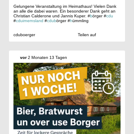
Gelungene Veranstaltung im Heimathaus! Vielen Dank
an alle die dabei waren. Ein besonderer Dank geht an
Christian Calderone und Jannis Kuper. #
b
örger #
cdu
#
cduimemsland
#
cdub
örger #
h
ümmling
cduboerger
Teilen auf
vor
2 Monaten 13 Tagen