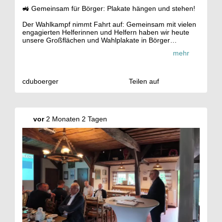
🚜 Gemeinsam für Börger: Plakate hängen und stehen!
Der Wahlkampf nimmt Fahrt auf: Gemeinsam mit vielen
engagierten Helferinnen und Helfern haben wir heute
unsere Großflächen und Wahlplakate in Börger
aufgestellt.
mehr
Ein großes Dankeschön an alle, die mit angepackt
haben, ob beim Aufbauen, Befestigen oder
Organisieren. Solche Aktionen zeigen, was Ehrenamt
und Teamgeist bewirken können.
cduboerger
Teilen auf
Mit unserem Motto "Zuverlässig. Ehrlich. Bürgernah."
möchten wir auch in Zukunft Verantwortung für unsere
Gemeinde übernehmen und Börger gemeinsam
vor
2 Monaten 2 Tagen
weiterentwickeln.
💬 Sprecht uns gerne an. Wir freuen uns auf den
Austausch mit euch!
#
CDUB
örger #
B
örger #
Kommunalwahl
#
Kommunalwahl2026
#
Teamwork