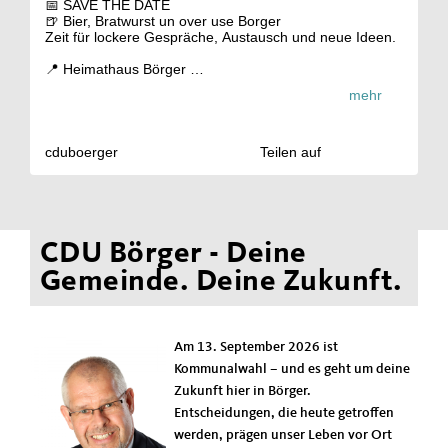
📅 SAVE THE DATE
🍺 Bier, Bratwurst un over use Borger
Zeit für lockere Gespräche, Austausch und neue Ideen.
📍 Heimathaus Börger
🗓️ 31. Mai 2026
mehr
🕚 11:00 Uhr
Themenschwerpunkt:
Extremismus und seine Auswirkungen auf unsere
cduboerger
Teilen auf
Gesellschaft und unsere demokratische Ordnung.
Mit dabei: Christian Calderone, Jannis Kuper und
Andreas Jansen.
Austauschen. Anregen. Mitmachen.
CDU Börger - Deine
Gemeinde. Deine Zukunft.
Wir freuen uns auf nette Gespräche und eure Ideen für
Börger.
#
SaveTheDate
#
B
örger #
CDUB
örger #
Kommunalpolitik
#
Austausch
Heimat Demokratie Emsland
Am 13. September 2026 ist
Kommunalwahl – und es geht um deine
Zukunft hier in Börger.
Entscheidungen, die heute getroffen
werden, prägen unser Leben vor Ort