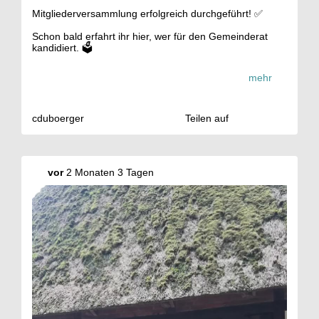
Mitgliederversammlung erfolgreich durchgeführt! ✅
Schon bald erfahrt ihr hier, wer für den Gemeinderat
kandidiert. 🗳️
Als Gäste durften wir @
jannis
.kuper1, Kandidat für das
mehr
Amt des Samtgemeindebürgermeisters, sowie
@
m_freese_67
, Kreistagskandidat, begrüßen.
Vielen Dank für den Austausch und die spannenden
cduboerger
Teilen auf
Gespräche!
#
Kommunalwahl
#
Gemeinderat
#
Samtgemeinde
#
Kreistag
vor
2 Monaten 3 Tagen